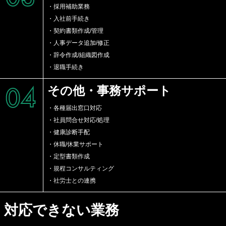
・採用補助業務
・入社前手続き
・契約書類作成/管理
・人事データ追加/修正
・辞令作成/組織図作成
・退職手続き
04
その他・事務サポート
・各種届出窓口対応
・社員問合せ対応/処理
・健康診断手配
・休職/休業サポート
・定型書類作成
・規程コンサルティング
・社労士との連携
対応できない業務